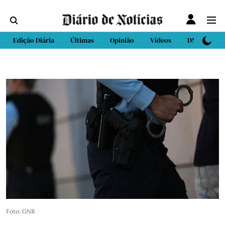
Edição Diária
Últimas
Opinião
Vídeos
DN Sport
Foto: GNR