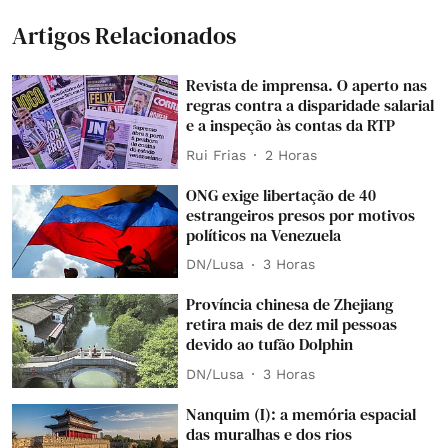
Artigos Relacionados
Revista de imprensa. O aperto nas
regras contra a disparidade salarial
e a inspeção às contas da RTP
Rui Frias
2 Horas
ONG exige libertação de 40
estrangeiros presos por motivos
políticos na Venezuela
DN/Lusa
3 Horas
Província chinesa de Zhejiang
retira mais de dez mil pessoas
devido ao tufão Dolphin
DN/Lusa
3 Horas
Nanquim (I): a memória espacial
das muralhas e dos rios