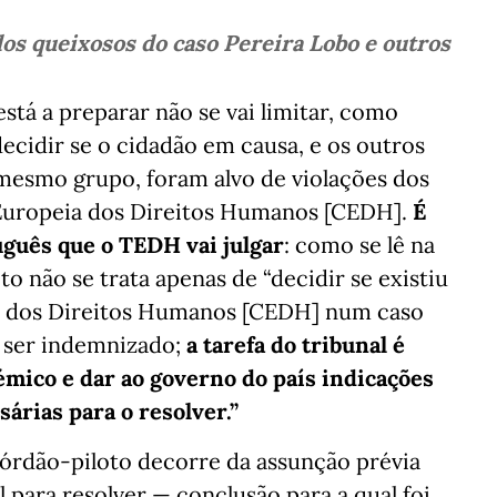
dos queixosos do caso Pereira Lobo e outros
stá a preparar não se vai limitar, como
cidir se o cidadão em causa, e os outros
 mesmo grupo, foram alvo de violações dos
Europeia dos Direitos Humanos [CEDH].
É
uguês que o TEDH vai julgar
: como se lê na
o não se trata apenas de “decidir se existiu
a dos Direitos Humanos [CEDH] num caso
e ser indemnizado;
a tarefa do tribunal é
émico e dar ao governo do país indicações
árias para o resolver.”
córdão-piloto decorre da assunção prévia
 para resolver — conclusão para a qual foi