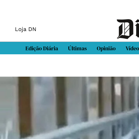
Loja DN
Edição Diária
Últimas
Opinião
Víde