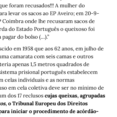
que foram recusados!!! A mulher do
ra levar os sacos ao EP Aveiro; em 20-9-
P Coimbra onde lhe recusaram sacos de
rda do Estado Português o queixoso foi
 pagar do bolso (…).”
cido em 1958 que aos 62 anos, em julho de
numa camarata com seis camas e outros
 teria apenas 1,5 metros quadrados de
sistema prisional português estabelecem
m celas individuais e as normas
uso em cela coletiva deve ser no mínimo de
um dos 17 reclusos
cujas queixas, agrupadas
ros
, o Tribunal Europeu dos Direitos
ara iniciar o procedimento de acórdão-