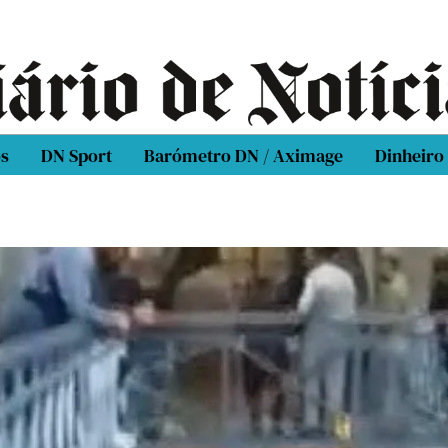
os
DN Sport
Barómetro DN / Aximage
Dinheiro