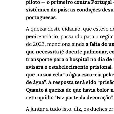
piloto — o primeiro contra Portuga
sistémico do país: as condições des
portuguesas
.
A queixa deste cidadão, que esteve d
penitenciário, passando para o regime
de 2023, menciona ainda
a falta de u
que necessita (é doente pulmonar, c
transporte para o hospital no dia de
avisara o estabelecimento prisional
.
que
na sua cela “a água escorria pel
de água”. A resposta terá sido “prisã
Quanto à queixa de que havia bolor 
retorquido: "Faz parte da decoração”.
A juntar a tudo isto, diz, os duches 