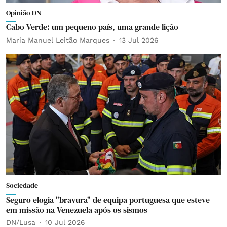
Opinião DN
Cabo Verde: um pequeno país, uma grande lição
Maria Manuel Leitão Marques
13 Jul 2026
Sociedade
Seguro elogia "bravura" de equipa portuguesa que esteve
em missão na Venezuela após os sismos
DN/Lusa
10 Jul 2026