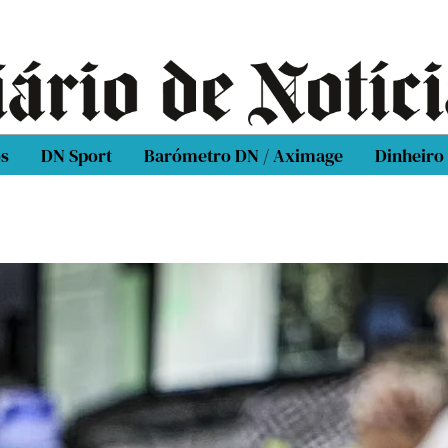
os
DN Sport
Barómetro DN / Aximage
Dinheiro