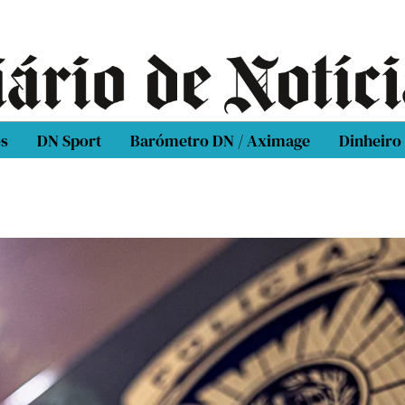
os
DN Sport
Barómetro DN / Aximage
Dinheiro