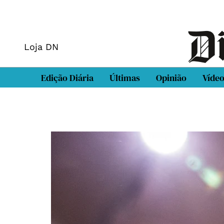
Loja DN
Edição Diária
Últimas
Opinião
Víde