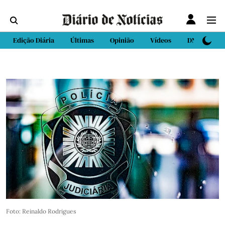
Edição Diária
Últimas
Opinião
Vídeos
DN Sport
Foto: Reinaldo Rodrigues