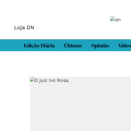
Loja DN
Edição Diária
Últimas
Opinião
Víde