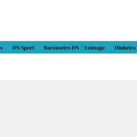
os
DN Sport
Barómetro DN / Aximage
Dinheiro