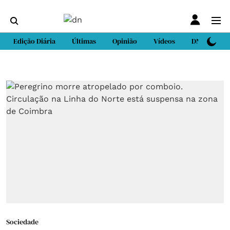
Edição Diária
Últimas
Opinião
Vídeos
DN Sport
Sociedade