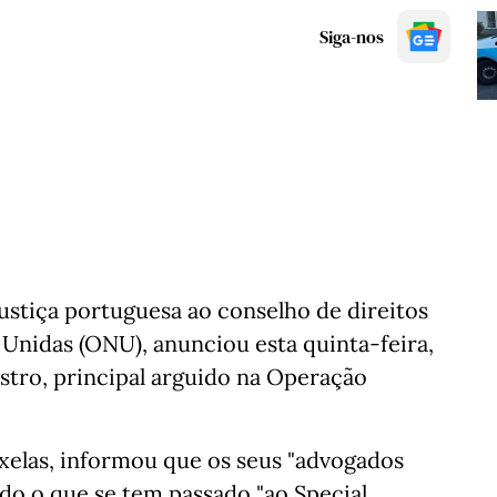
Siga-nos
justiça portuguesa ao conselho de direitos
nidas (ONU), anunciou esta quinta-feira,
istro, principal arguido na Operação
elas, informou que os seus "advogados
do o que se tem passado "ao Special