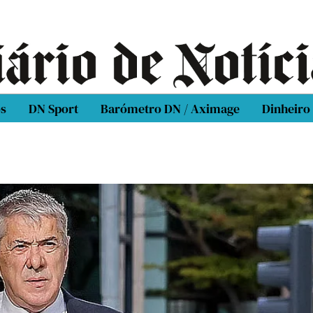
os
DN Sport
Barómetro DN / Aximage
Dinheiro