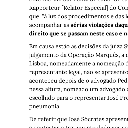
Rapporteur [Relator Especial] do Co
que, "à luz dos procedimentos e das l
acompanhar as
sérias violações daqu
direito que se passam neste caso e n
Em causa estão as decisões da juíza 
julgamento da Operação Marquês, a d
Lisboa, nomeadamente a nomeação d
representante legal, não se apresento
aconteceu depois de o advogado Pedro
nessa altura, nomeado um advogado o
escolhido para o representar José Pr
pneumonia.
De referir que José Sócrates apresen
a
contestar o tratamento dado aos seu