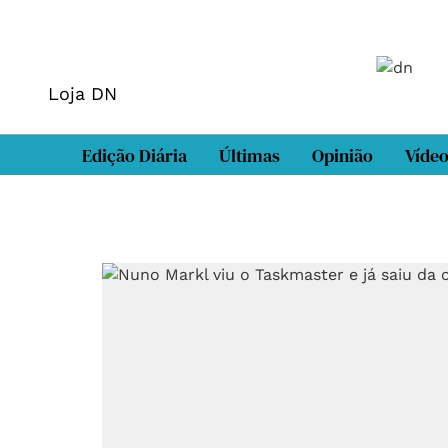
Loja DN
Edição Diária
Últimas
Opinião
Víde