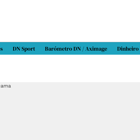
os
DN Sport
Barómetro DN / Aximage
Dinheiro