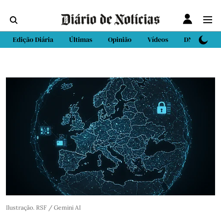
Edição Diária
Últimas
Opinião
Vídeos
DN Sport
Ilustração. RSF / Gemini AI