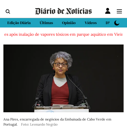
Edição Diária
Últimas
Opinião
Vídeos
DN Sport
s após inalação de vapores tóxicos em parque aquático em Vieira de Le
Ana Pires, encarregada de negócios da Embaixada de Cabo Verde em
Portugal.
Foto: Leonardo Negrão