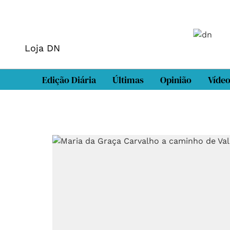
Loja DN
Edição Diária
Últimas
Opinião
Víde