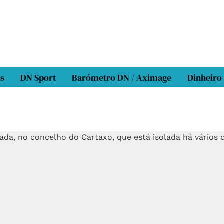
os
DN Sport
Barómetro DN / Aximage
Dinheiro