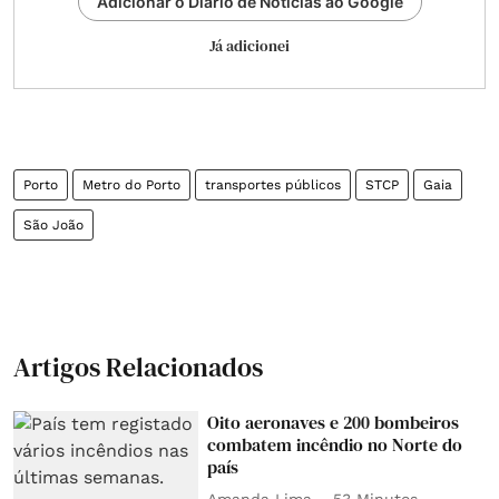
Adicionar o Diário de Notícias ao Google
Já adicionei
Porto
Metro do Porto
transportes públicos
STCP
Gaia
São João
Artigos Relacionados
Oito aeronaves e 200 bombeiros
combatem incêndio no Norte do
país