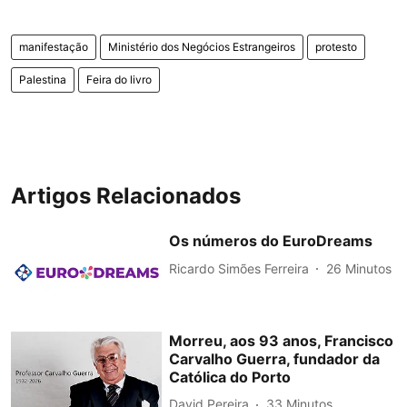
manifestação
Ministério dos Negócios Estrangeiros
protesto
Palestina
Feira do livro
Artigos Relacionados
Os números do EuroDreams
Ricardo Simões Ferreira
26 Minutos
Morreu, aos 93 anos, Francisco
Carvalho Guerra, fundador da
Católica do Porto
David Pereira
33 Minutos