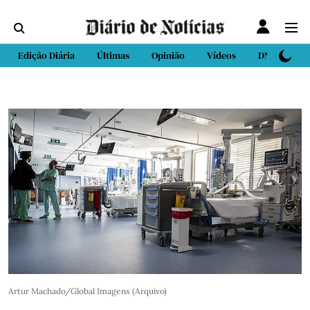
Edição Diária
Últimas
Opinião
Vídeos
DN Sport
Artur Machado/Global Imagens (Arquivo)