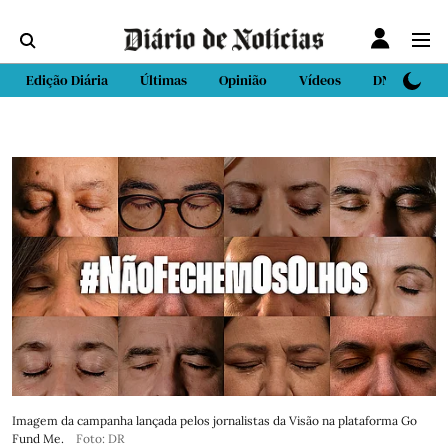
Edição Diária
Últimas
Opinião
Vídeos
DN Sport
Imagem da campanha lançada pelos jornalistas da Visão na plataforma Go
Fund Me.
Foto: DR