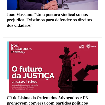
João Massano: “Uma postura sindical só nos
prejudica. Existimos para defender os direitos
dos cidadãos”
CR de Lisboa da Ordem dos Advogados e DN
promovem conversa com partidos políticos