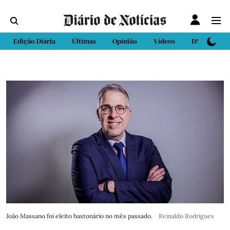
Edição Diária
Últimas
Opinião
Vídeos
DN Sport
João Massano foi eleito bastonário no mês passado.
Reinaldo Rodrigues