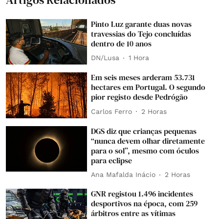
Pinto Luz garante duas novas
travessias do Tejo concluídas
dentro de 10 anos
DN/Lusa
1 Hora
Em seis meses arderam 53.731
hectares em Portugal. O segundo
pior registo desde Pedrógão
Carlos Ferro
2 Horas
DGS diz que crianças pequenas
“nunca devem olhar diretamente
para o sol”, mesmo com óculos
para eclipse
Ana Mafalda Inácio
2 Horas
GNR registou 1.496 incidentes
desportivos na época, com 259
árbitros entre as vítimas