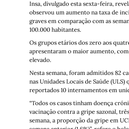
Insa, divulgado esta sexta-feira, rev
observou um aumento na taxa de inci
graves em comparação com as semanas
100.000 habitantes.
Os grupos etários dos zero aos quatr
apresentaram o maior aumento, com e
elevado.
Nesta semana, foram admitidos 82 cas
nas Unidades Locais de Saúde (ULS) 
reportados 10 internamentos em unid
“Todos os casos tinham doença crón
vacinação contra a gripe sazonal, trê
semana, a proporção da gripe em UCI
semana anterior (1,6%)”, refere o bole