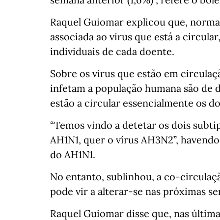
Raquel Guiomar explicou que, normal
associada ao vírus que está a circul
individuais de cada doente.
Sobre os vírus que estão em circulaç
infetam a população humana são de do
estão a circular essencialmente os do
“Temos vindo a detetar os dois subtip
AH1N1, quer o vírus AH3N2”, havend
do AH1N1.
No entanto, sublinhou, a co-circulaçã
pode vir a alterar-se nas próximas s
Raquel Guiomar disse que, nas últi