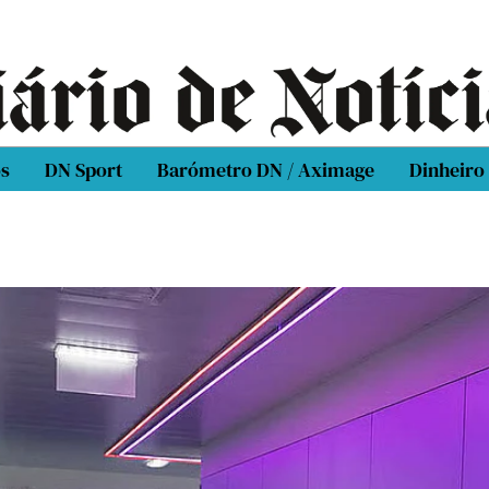
os
DN Sport
Barómetro DN / Aximage
Dinheiro