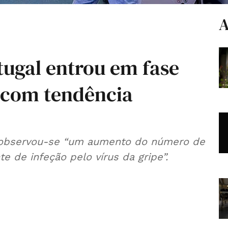
A
tugal entrou em fase
 com tendência
, observou-se “um aumento do número de
e de infeção pelo vírus da gripe”.