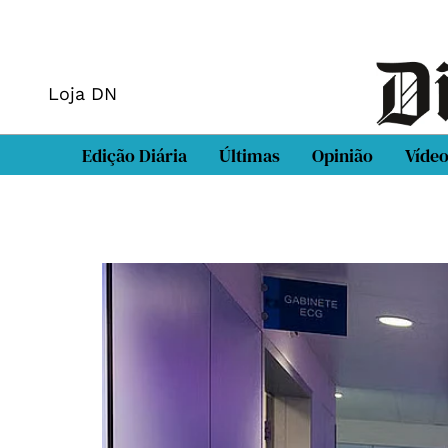
Loja DN
Edição Diária
Últimas
Opinião
Víde