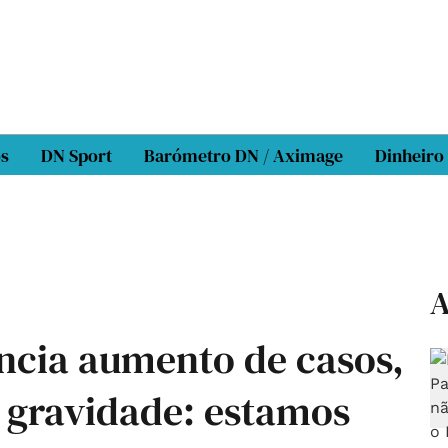
os
DN Sport
Barómetro DN / Aximage
Dinheiro
A
encia aumento de casos,
a gravidade: estamos