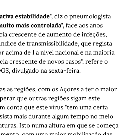
lativa estabilidade",
diz o pneumologista
muito mais controlada",
face aos anos
cia crescente de aumento de infeções,
índice de transmissibilidade, que regista
r acima de 1 a nível nacional e na maioria
cia crescente de novos casos", refere o
S, divulgado na sexta-feira.
as as regiões, com os Açores a ter o maior
perar que outras regiões sigam este
em conta que este vírus "tem uma certa
ersista mais durante algum tempo no meio
turas. Isto numa altura em que se começa
amento, com uma maior mobilização das