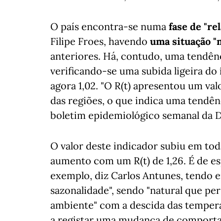
O país encontra-se numa
fase de "re
Filipe Froes, havendo
uma situação "
anteriores. Há, contudo, uma tendên
verificando-se uma subida ligeira do 
agora 1,02. "O R(t) apresentou um valo
das regiões, o que indica uma tendên
boletim epidemiológico semanal da DG
O valor deste indicador subiu em tod
aumento com um R(t) de 1,26. É de es
exemplo, diz Carlos Antunes, tendo 
sazonalidade", sendo "natural que p
ambiente" com a descida das tempera
a registar uma mudança de comport