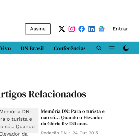
Assine
Entrar
 Vivo
DN Brasil
Conferências
DN LAB
Class
rtigos Relacionados
Memória DN: Para o turista e
não só... Quando o Elevador
da Glória fez 130 anos
Redação DN
24 Out 2015