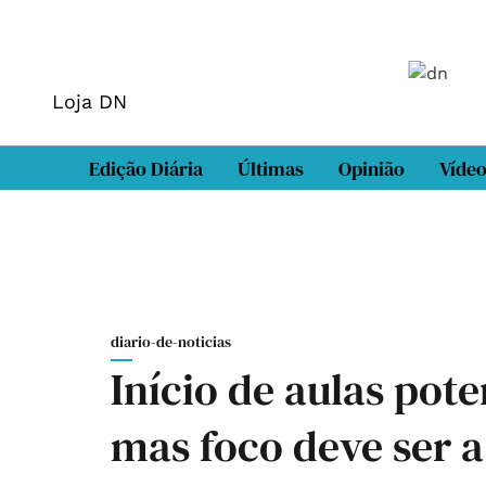
Loja DN
Edição Diária
Últimas
Opinião
Víde
diario-de-noticias
Início de aulas pot
mas foco deve ser 