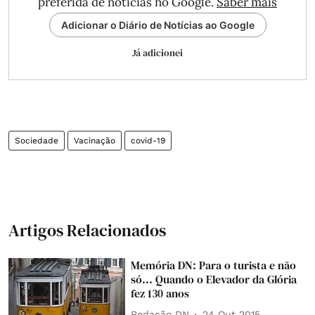
preferida de notícias no Google.
Saber mais
Adicionar o Diário de Notícias ao Google
Já adicionei
Sociedade
Vacinação
covid-19
Artigos Relacionados
Memória DN: Para o turista e não
só... Quando o Elevador da Glória
fez 130 anos
Redação DN
24 Out 2015