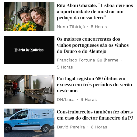
Rita Abou Ghazale. "Lisboa deu-nos
a oportunidade de mostrar um
pedaço da nossa terra"
Nuno Tibiriçá
5 Horas
Os maiores concorrentes dos
vinhos portugueses são os vinhos
do Douro e do Alentejo
Francisco Fortuna Guilherme
5 Horas
Portugal registou 680 óbitos em
excesso em três períodos do verão
deste ano
DN/Lusa
6 Horas
Construbarcelos também fez obras
em casa do diretor financeiro da PJ
David Pereira
6 Horas