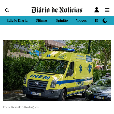
Edição Diária
Últimas
Opinião
Vídeos
DN Sport
Foto: Reinaldo Rodrigues