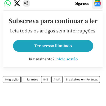
Siga-nos
Subscreva para continuar a ler
Leia todos os artigos sem interrupções.
Ter acesso ilimitado
Já é assinante?
Inicie sessão
Imigração
Imigrantes
INE
AIMA
Brasileiros em Portugal