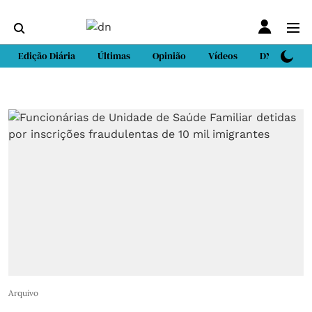
Edição Diária
Últimas
Opinião
Vídeos
DN Sport
Arquivo