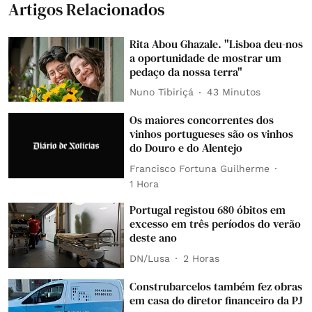
Artigos Relacionados
Rita Abou Ghazale. "Lisboa deu-nos
a oportunidade de mostrar um
pedaço da nossa terra"
Nuno Tibiriçá
43 Minutos
Os maiores concorrentes dos
vinhos portugueses são os vinhos
do Douro e do Alentejo
Francisco Fortuna Guilherme
1 Hora
Portugal registou 680 óbitos em
excesso em três períodos do verão
deste ano
DN/Lusa
2 Horas
Construbarcelos também fez obras
em casa do diretor financeiro da PJ