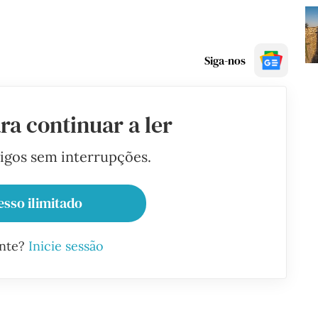
Siga-nos
ra continuar a ler
tigos sem interrupções.
esso ilimitado
ante?
Inicie sessão