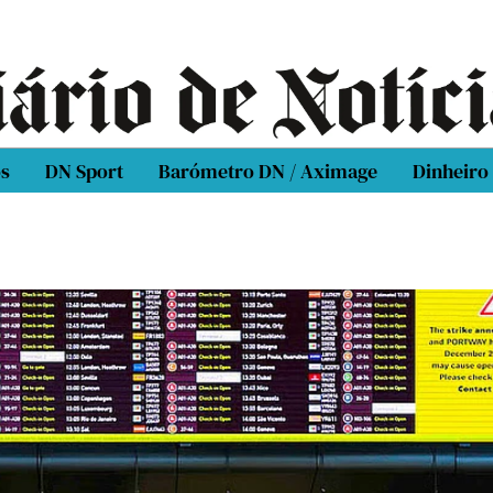
os
DN Sport
Barómetro DN / Aximage
Dinheiro