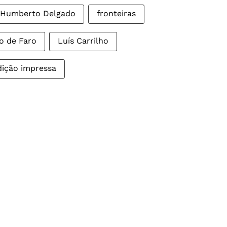
 Humberto Delgado
fronteiras
o de Faro
Luís Carrilho
dição impressa