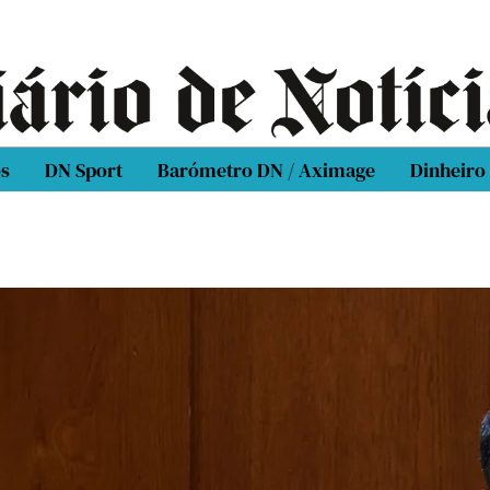
os
DN Sport
Barómetro DN / Aximage
Dinheiro