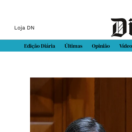
Loja DN
Edição Diária
Últimas
Opinião
Víde