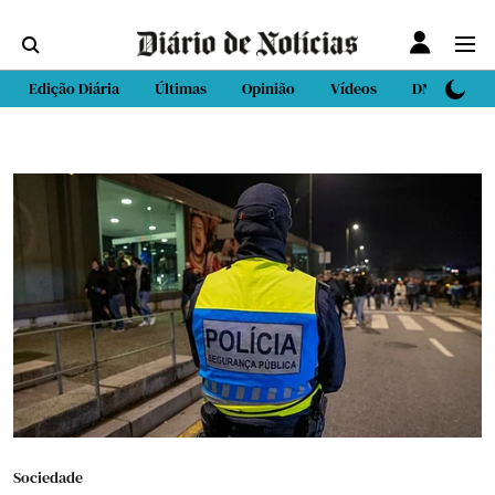
Edição Diária
Últimas
Opinião
Vídeos
DN Sport
Sociedade