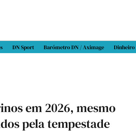
os
DN Sport
Barómetro DN / Aximage
Dinheiro
rinos em 2026, mesmo
ados pela tempestade