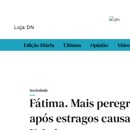
Loja DN
Edição Diária
Últimas
Opinião
Víde
Sociedade
Fátima. Mais pereg
após estragos caus