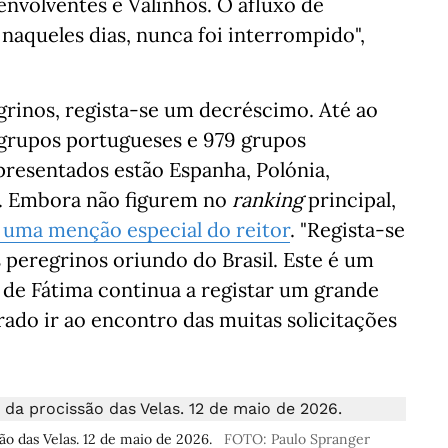
envolventes e Valinhos. O afluxo de
aqueles dias, nunca foi interrompido",
grinos, regista-se um decréscimo. Até ao
grupos portugueses e 979 grupos
epresentados estão Espanha, Polónia,
ul. Embora não figurem no
ranking
principal,
 uma menção especial do reitor
. "Regista-se
peregrinos oriundo do Brasil. Este é um
 de Fátima continua a registar um grande
ado ir ao encontro das muitas solicitações
o das Velas. 12 de maio de 2026.
FOTO: Paulo Spranger