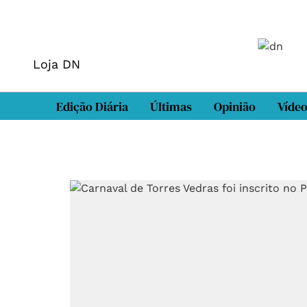
Loja DN
Edição Diária
Últimas
Opinião
Víde