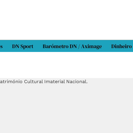
os
DN Sport
Barómetro DN / Aximage
Dinheiro