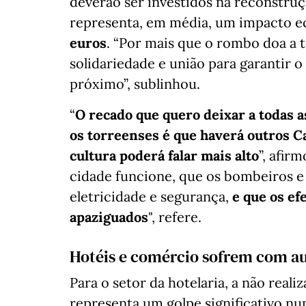
deverão ser investidos na reconstruçã
representa, em média, um impacto 
euros
. “Por mais que o rombo doa a
solidariedade e união para garantir
próximo”, sublinhou.
“
O recado que quero deixar a todas a
os torreenses é que haverá outros 
cultura poderá falar mais alto
”, afir
cidade funcione, que os bombeiros e
eletricidade e segurança,
e que os ef
apaziguados
", refere.
Hotéis e comércio sofrem com a
Para o setor da hotelaria, a não real
representa um golpe significativo n