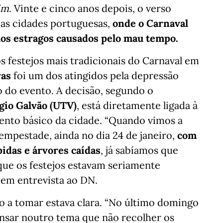
im
. Vinte e cinco anos depois, o verso
as cidades portuguesas,
onde o Carnaval
os estragos causados pelo mau tempo.
 festejos mais tradicionais do Carnaval em
ras
foi um dos atingidos pela depressão
o do evento. A decisão, segundo o
gio Galvão (UTV)
, está diretamente ligada à
ento básico da cidade. “Quando vimos a
empestade, ainda no dia 24 de janeiro,
com
pidas e árvores caídas
, já sabíamos que
ue os festejos estavam seriamente
 em entrevista ao DN.
o a tomar estava clara. “No último domingo
nsar noutro tema que não recolher os