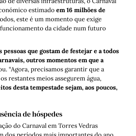
o de diversas infraestruturas, o Carnaval
económico estimado
em 16 milhões de
 todos, este é um momento que exige
 o funcionamento da cidade num futuro
s pessoas que gostam de festejar e a todos
Carnavais, outros momentos em que a
mou. “Agora, precisamos garantir que a
 os restantes meios assegurem água,
eitos desta tempestade sejam, aos poucos,
usência de hóspedes
ização do Carnaval em Torres Vedras
um dos períodos mais importantes do ano.