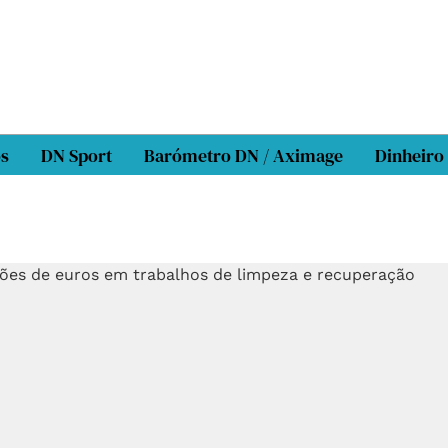
os
DN Sport
Barómetro DN / Aximage
Dinheiro