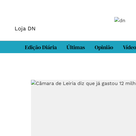
Loja DN
Edição Diária
Últimas
Opinião
Víde