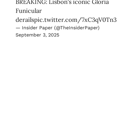
BREAKING: Lisbon's iconic Gloria
Funicular
derails
pic.twitter.com/7xC3qV0Tn3
— Insider Paper (@TheInsiderPaper)
September 3, 2025