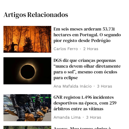
Artigos Relacionados
Em seis meses arderam 53.731
hectares em Portugal. O segundo
pior registo desde Pedrógão
Carlos Ferro
2 Horas
DGS diz que crianças pequenas
“nunca devem olhar diretamente
para o sol”, mesmo com óculos
para eclipse
Ana Mafalda Inácio
3 Horas
GNR registou 1.496 incidentes
desportivos na época, com 259
árbitros entre as vítimas
Amanda Lima
3 Horas
Açores. Mau tempo obriga à