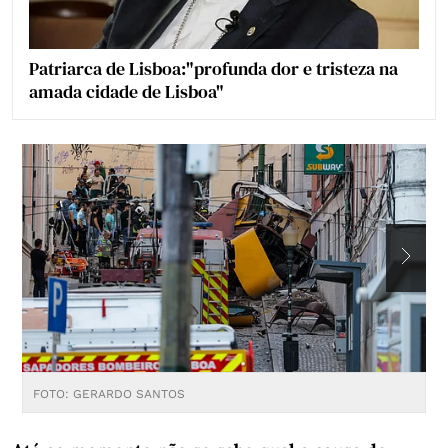
Patriarca de Lisboa:"profunda dor e tristeza na
amada cidade de Lisboa"
FOTO: GERARDO SANTOS
F