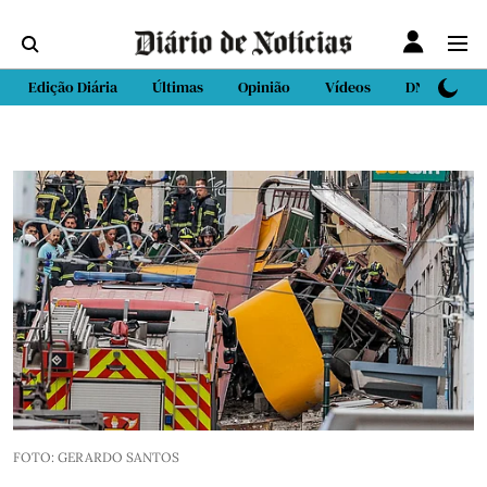
Edição Diária
Últimas
Opinião
Vídeos
DN Sport
FOTO: GERARDO SANTOS