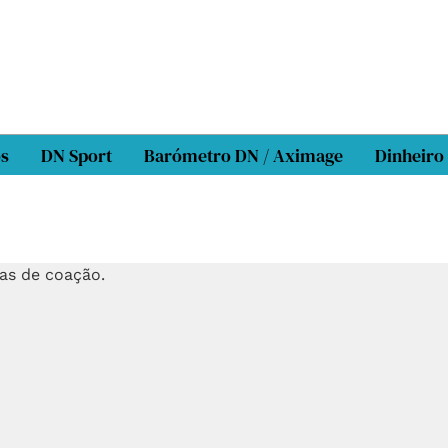
os
DN Sport
Barómetro DN / Aximage
Dinheiro