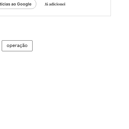
Já adicionei
tícias ao Google
operação