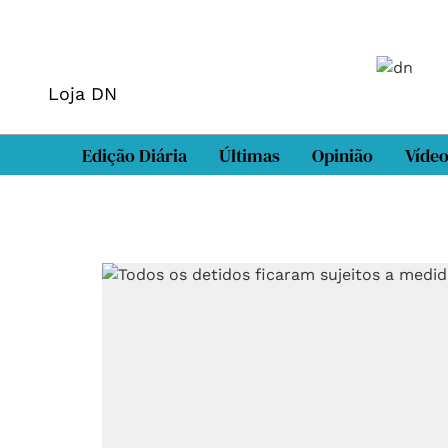
Loja DN
Edição Diária
Últimas
Opinião
Víde