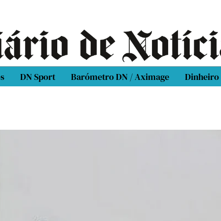
os
DN Sport
Barómetro DN / Aximage
Dinheiro