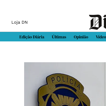
Loja DN
Edição Diária
Últimas
Opinião
Víde