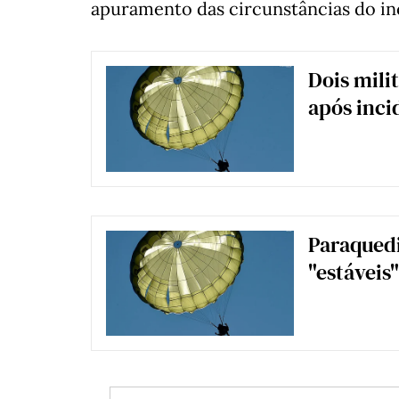
apuramento das circunstâncias do inc
Dois mili
após inci
Paraquedi
"estáveis