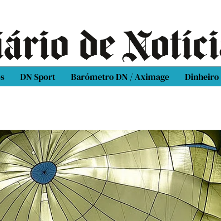
os
DN Sport
Barómetro DN / Aximage
Dinheiro