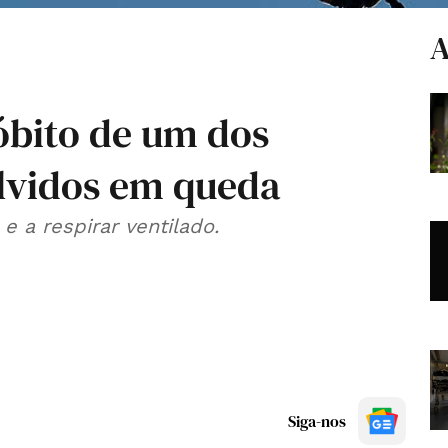
A
óbito de um dos
lvidos em queda
e a respirar ventilado.
Siga-nos