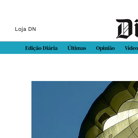
Loja DN
Edição Diária
Últimas
Opinião
Víde