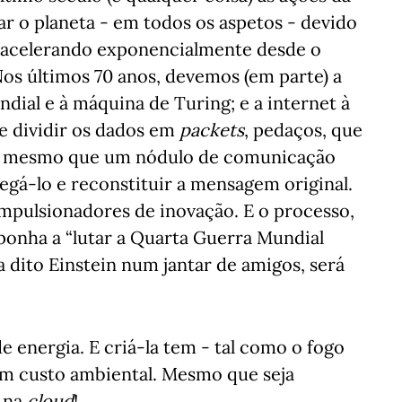
rar o planeta - em todos os aspetos - devido
m acelerando exponencialmente desde o
s últimos 70 anos, devemos (em parte) a
dial e à máquina de Turing; e a internet à
de dividir os dados em
packets
, pedaços, que
e, mesmo que um nódulo de comunicação
vegá-lo e reconstituir a mensagem original.
 impulsionadores de inovação. E o processo,
onha a “lutar a Quarta Guerra Mundial
 dito Einstein num jantar de amigos, será
e energia. E criá-la tem - tal como o fogo
um custo ambiental. Mesmo que seja
á na
cloud
!