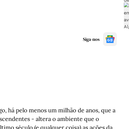
Siga-nos
go, há pelo menos um milhão de anos, que a
scendentes - altera o ambiente que o
timo século (e qualquer coisa) as ações da