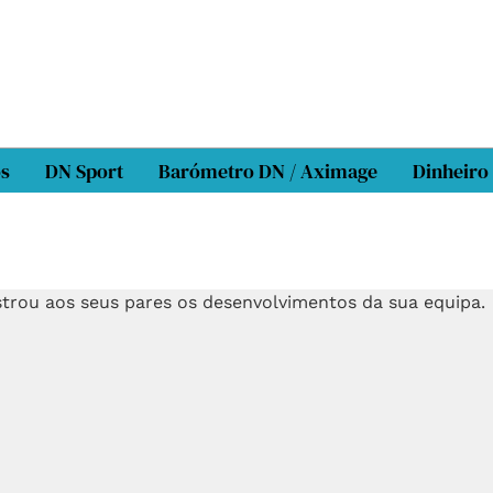
os
DN Sport
Barómetro DN / Aximage
Dinheiro