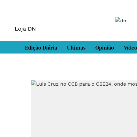
Loja DN
Edição Diária
Últimas
Opinião
Víde