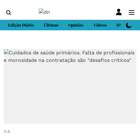
Edição Diária
Últimas
Opinião
Vídeos
DN Sport
D.R.