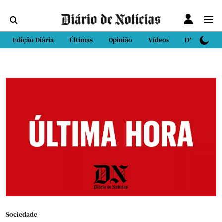
Edição Diária
Últimas
Opinião
Vídeos
DN Sport
Sociedade