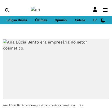
Edição Diária
Últimas
Opinião
Vídeos
DN Sport
Ana Lúcia Bento era empresária no setor cosmético.
D.R.