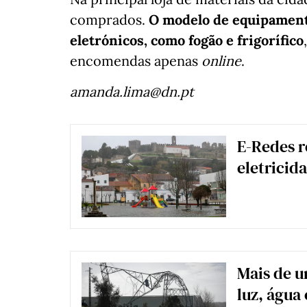
comprados.
O modelo de equipamento
eletrónicos, como fogão e frigorífico
encomendas apenas
online
.
amanda.lima@dn.pt
E-Redes r
eletricid
Mais de u
luz, água 