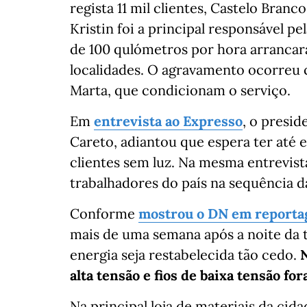
regista 11 mil clientes, Castelo Bran
Kristin foi a principal responsável p
de 100 qulómetros por hora arrancara
localidades. O agravamento ocorreu
Marta, que condicionam o serviço.
Em
entrevista ao Expresso
, o presid
Careto, adiantou que espera ter até 
clientes sem luz. Na mesma entrevist
trabalhadores do país na sequência d
Conforme
mostrou o DN em reporta
mais de uma semana após a noite da 
energia seja restabelecida tão cedo.
N
alta tensão e fios de baixa tensão fo
Na principal loja de materiais da cid