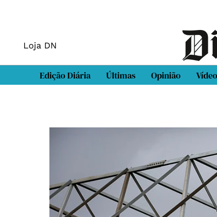
Loja DN
Edição Diária
Últimas
Opinião
Víde