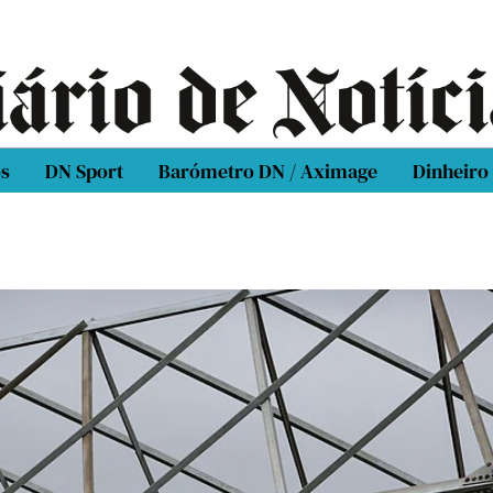
os
DN Sport
Barómetro DN / Aximage
Dinheiro