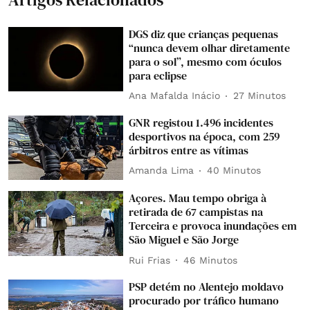
DGS diz que crianças pequenas
“nunca devem olhar diretamente
para o sol”, mesmo com óculos
para eclipse
Ana Mafalda Inácio
27 Minutos
GNR registou 1.496 incidentes
desportivos na época, com 259
árbitros entre as vítimas
Amanda Lima
40 Minutos
Açores. Mau tempo obriga à
retirada de 67 campistas na
Terceira e provoca inundações em
São Miguel e São Jorge
Rui Frias
46 Minutos
PSP detém no Alentejo moldavo
procurado por tráfico humano