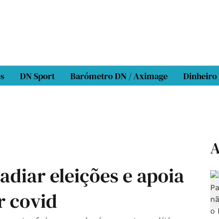
os
DN Sport
Barómetro DN / Aximage
Dinheiro
A
adiar eleições e apoia
r covid