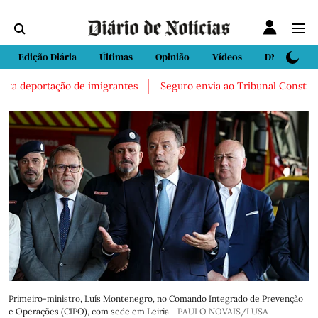
Edição Diária
Últimas
Opinião
Vídeos
DN Sport
ta deportação de imigrantes
Seguro envia ao Tribunal Constitucion
Primeiro-ministro, Luís Montenegro, no Comando Integrado de Prevenção
e Operações (CIPO), com sede em Leiria
PAULO NOVAIS/LUSA