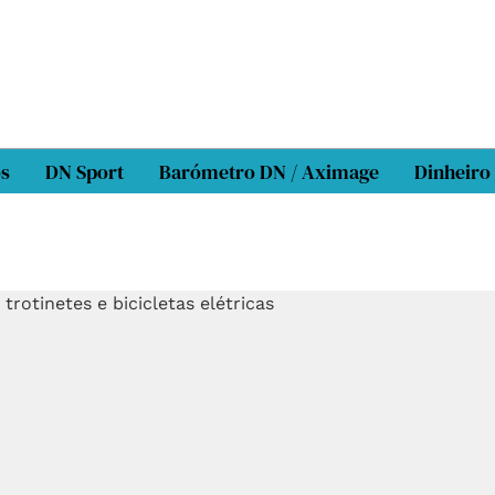
os
DN Sport
Barómetro DN / Aximage
Dinheiro