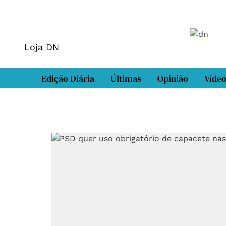
Loja DN
Edição Diária
Últimas
Opinião
Víde