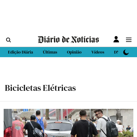
Edição Diária
Últimas
Opinião
Vídeos
DN Sport
Bicicletas Elétricas