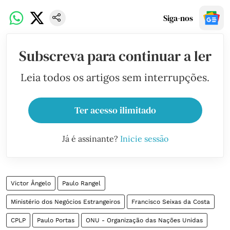
Siga-nos
Subscreva para continuar a ler
Leia todos os artigos sem interrupções.
Ter acesso ilimitado
Já é assinante?
Inicie sessão
Victor Ângelo
Paulo Rangel
Ministério dos Negócios Estrangeiros
Francisco Seixas da Costa
CPLP
Paulo Portas
ONU - Organização das Nações Unidas