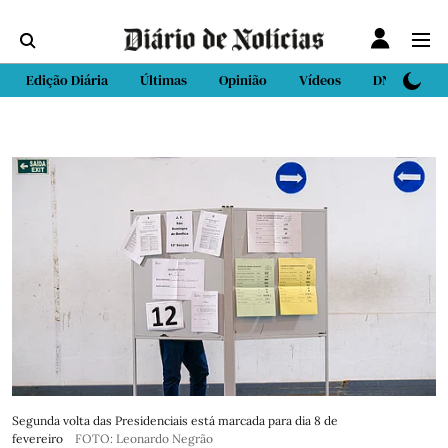
Edição Diária
Últimas
Opinião
Vídeos
DN Sport
Segunda volta das Presidenciais está marcada para dia 8 de
fevereiro
FOTO: Leonardo Negrão