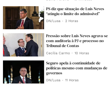
PS diz que situação de Luís Neves
“atingiu o limite do admissível”
DN/Lusa
2 Horas
Pressão sobre Luís Neves agrava-se
com auditoria à PJ e processo no
Tribunal de Contas
Cecília Carmo
10 Horas
Seguro apela à continuidade de
políticas mesmo com mudanças de
governos
DN/Lusa
11 Horas