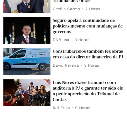
Tribunal de Contas
Cecília Carmo
2 Horas
Seguro apela à continuidade de
políticas mesmo com mudanças de
governos
DN/Lusa
3 Horas
Construbarcelos também fez obras
em casa do diretor financeiro da PJ
David Pereira
5 Horas
Luís Neves diz-se tranquilo com
auditoria à PJ e garante ter sido ele
a pedir apreciação do Tribunal de
Contas
Rui Frias
9 Horas