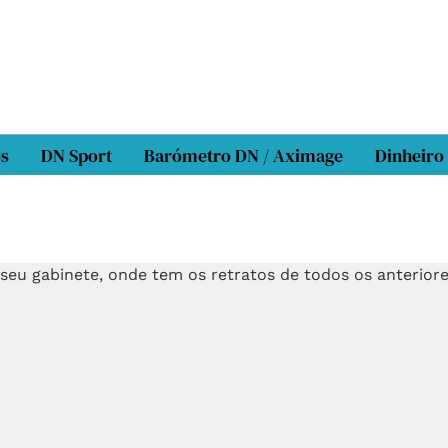
os
DN Sport
Barómetro DN / Aximage
Dinheiro