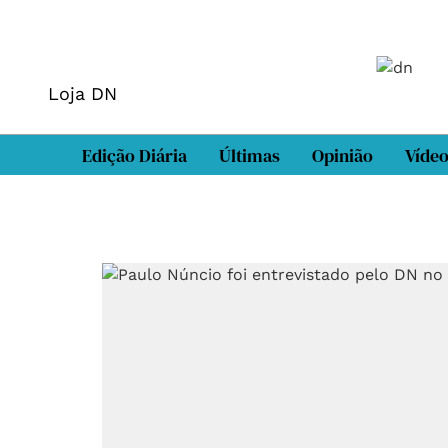
Loja DN
Edição Diária
Últimas
Opinião
Víde