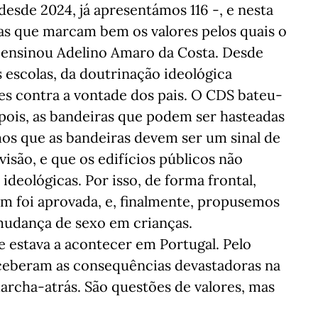
 desde 2024, já apresentámos 116 -, e nesta
ias que marcam bem os valores pelos quais o
 ensinou Adelino Amaro da Costa. Desde
s escolas, da doutrinação ideológica
zes contra a vontade dos pais. O CDS bateu-
epois, as bandeiras que podem ser hasteadas
mos que as bandeiras devem ser um sinal de
isão, e que os edifícios públicos não
deológicas. Por isso, de forma frontal,
 foi aprovada, e, finalmente, propusemos
 mudança de sexo em crianças.
estava a acontecer em Portugal. Pelo
ceberam as consequências devastadoras na
marcha-atrás. São questões de valores, mas