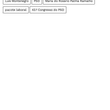
Luís Montenegro
PSD
Maria do Rosário Palma Ramalho
pacote laboral
43.º Congresso do PSD